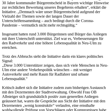
30 Jahre kommunaler Bürgerentscheid in Bayern wichtige Hinweise
zur rechtlichen Bewertung unseres Begehrens erhalten“, erklärt die
Initiative. „Demnach wäre unser Bürgerentscheid aufgrund der
Vielzahl der Themen sowie der langen Dauer der
Unterschriftensammlung – auch bedingt durch die Corona-
Pandemie – vermutlich nicht mehr rechtsgültig.“
Insgesamt hatten rund 3.000 Bürgerinnen und Bürger das Anliegen
mit ihrer Unterschrift unterstützt. Ziel war es, Verbesserungen für
den Radverkehr und eine höhere Lebensqualität in Neu-Ulm zu
erreichen.
Trotz des Abbruchs sieht die Initiative darin ein klares politisches
Signal:
„Diese 3.000 Unterstützer zeigen, dass sich viele Menschen in Neu-
Ulm eine andere Verkehrspolitik wünschen – mit weniger
Autoverkehr und mehr Raum für Radfahrer und urbane
Lebensqualität.“
Kritisch äußert sich die Initiative zudem zum bisherigen Austausch
mit den Dezernenten der Stadtverwaltung. Obwohl Frau OB
Albsteiger sich grundsätzlich positiv zum generellen Anliegen
geäussert hat, waren die Gespräche aus Sicht der Initiative mit den
Dezernenten „wenig konstruktiv“ verlaufen, eine ernsthafte
wohlwollende Prüfung von Vorschlägen oder Kompromissen habe